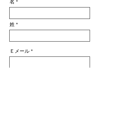
名
姓
Ｅメール
ご職業
所属（フリーの場合はフリーと
記載）