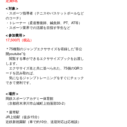
定員6名
< 対象 >
・スポーツ指導者（テニスやバスケットボールなど
のコーチ）
・トレーナー（柔道整復師、鍼灸師、PT、AT等）
・スポーツ業界での活躍を目指す学生​など
< 参加費用 >
17,500円（税込）
＊75種類のジャンプエクササイズを収録した”非公
開youtube”を
閲覧する事ができるエクササイズブックをお渡し
します。
エクササイズ名と共に並べられた、75個のQRコ
ードを読み取れば、
気になるジャンプトレーニングをすぐにチェック
できて便利です。
< 場所 >
岡鉄スポーツアカデミー体育館
​（京都府木津川市山城町上狛落部33-2）
​＊最寄駅
JR上狛駅（徒歩15分）
近鉄新祝園駅（車で約10分、送迎対応は応相談）