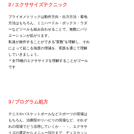
2 / エクササイズテクニック
プライオメトリックは動作方向・出力方法・着地
方法はもちろん、ミニハードル・ボックス・ラダ
ーなどツールも組み合わせることで、無数にバリ
エーションが拡がります。
私達が操作することができる”変数”を理解し、それ
によって起こる強度の増減を、実践を通じて理解
していきましょう。
​＊全75種のエクササイズを理解することがゴール
です
3 / プログラム処方
テニスやバスケットボールなど​スポーツの現場は
もちろん、治療院やリハビリの現場など、それぞ
れの現場でどう活用していくか・・・。エクササ
イズの選定からメニュー設計まで、ディスカッシ